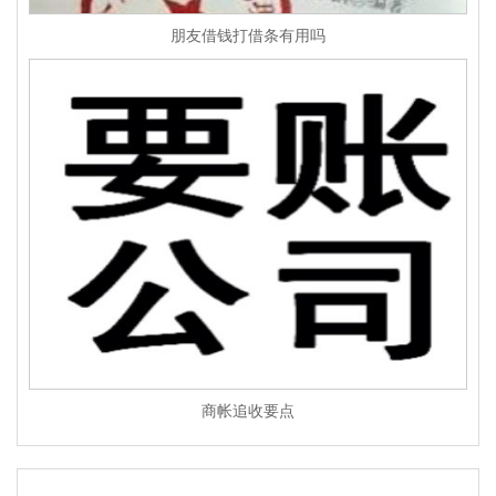
朋友借钱打借条有用吗
商帐追收要点