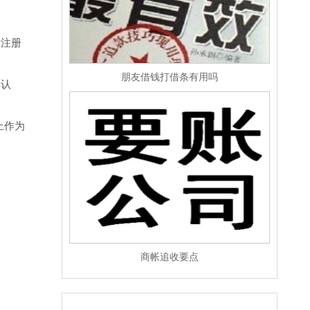
标注册
朋友借钱打借条有用吗
误认
上作为
商帐追收要点