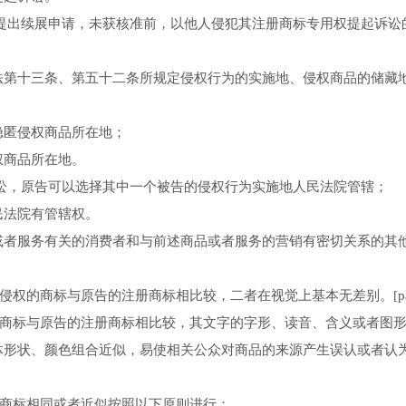
提出续展申请，未获核准前，以他人侵犯其注册商标专用权提起诉讼
法第十三条、第五十二条所规定侵权行为的实施地、侵权商品的储藏
隐匿侵权商品所在地；
权商品所在地。
讼，原告可以选择其中一个被告的侵权行为实施地人民法院管辖；
民法院有管辖权。
或者服务有关的消费者和与前述商品或者服务的营销有密切关系的其
侵权的商标与原告的注册商标相比较，二者在视觉上基本无差别。[pag
的商标与原告的注册商标相比较，其文字的字形、读音、含义或者图
体形状、颜色组合近似，易使相关公众对商品的来源产生误认或者认
定商标相同或者近似按照以下原则进行：