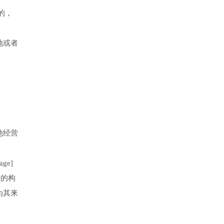
的，
地或者
他经营
e]
形的构
为其来