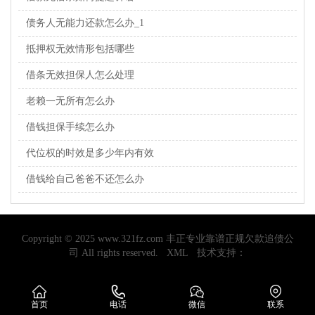
债务人无能力还款怎么办_1
抵押权无效情形包括哪些
借条无效担保人怎么处理
老赖一无所有怎么办
借钱担保手续怎么办
代位权的时效是多少年内有效
借钱给自己爸爸不还怎么办
Copyright © 2025 www.321fz.com 丰正专业靠谱正规欠款追债公
司 All rights reserved.
XML
技术支持：
首页
电话
微信
联系