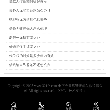
借款无借条如何提起诉讼
债务人无能力还款怎么办_1
抵押权无效情形包括哪些
借条无效担保人怎么处理
老赖一无所有怎么办
借钱担保手续怎么办
代位权的时效是多少年内有效
借钱给自己爸爸不还怎么办
Copyright © 2025 www.321fz.com 丰正专业靠谱正规欠款追债公
司 All rights reserved.
XML
技术支持：
首页
电话
微信
联系