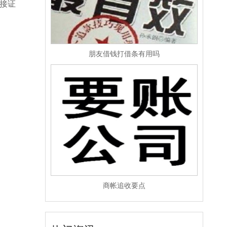
接证
朋友借钱打借条有用吗
商帐追收要点